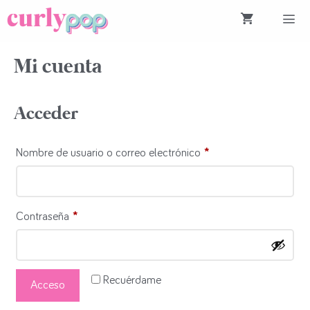
Saltar
al
contenido
Menú
Mi cuenta
Acceder
Nombre de usuario o correo electrónico
*
Contraseña
*
Recuérdame
Acceso